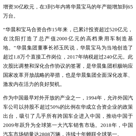
增资30亿欧元，在3到5年内将华晨宝马的年产能增加到65
万台。
“华晨和宝马合资合作15年来，已累计投资超过520亿元，
在沈阳打造了总产值2000亿元的高档乘用车制造基
地。”华晨集团董事长祁玉民说，华晨宝马为当地创造了
超过1.8万个直接工作岗位，2017年纳税超过240亿元。此
次股比调整和深化合作协议的签署，是华晨集团积极响应
国家改革开放战略的举措，也是华晨集团全面深化改革、
激发内在活力的良好契机。
作为中国最早对外开放的产业之一，1994年，允许外国汽
车公司以持股不超过50%的比例在华成立合资企业的政策
出台，吸引了几乎所有跨国车企进入中国，推动中国于
2009年跃升为全球第一大汽车销售市场。2018年，中国
汽车市场销量达2808万辆，连续十年蝉联全球第一。