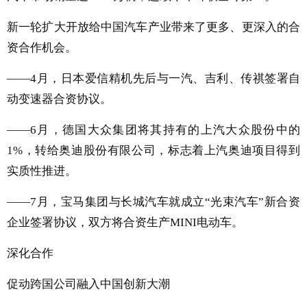
新一轮扩大开放给中国汽车产业带来了更多、更深入的合
资合作机会。
——4月，日本爱信精机先后与一汽、吉利、传祺签署自
动变速器合资协议。
——6月，德国大众集团将其持有的上汽大众股份中的
1%，转给奥迪股份有限公司，标志着上汽奥迪项目得到
实质性推进。
——7月，宝马集团与长城汽车就成立“光束汽车”新合资
企业签署协议，双方将合资生产MINI电动车。
深化合作
促动跨国公司融入中国创新大潮