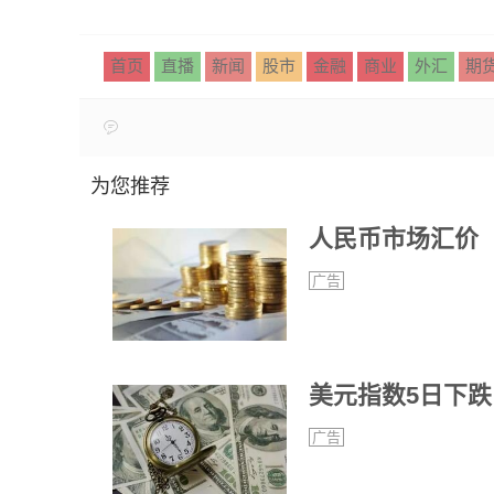
首页
直播
新闻
股市
金融
商业
外汇
期
为您推荐
人民币市场汇价（
广告
美元指数5日下跌
广告