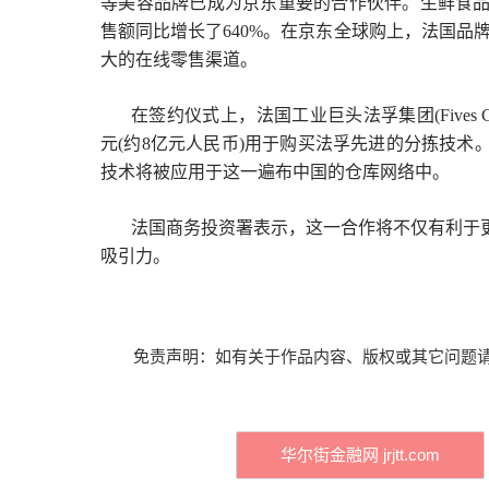
等美容品牌已成为京东重要的合作伙伴。生鲜食品
售额同比增长了640%。在京东全球购上，法国品
大的在线零售渠道。
在签约仪式上，法国工业巨头法孚集团(Fives
元(约8亿元人民币)用于购买法孚先进的分拣技
技术将被应用于这一遍布中国的仓库网络中。
法国商务投资署表示，这一合作将不仅有利于
吸引力。
免责声明：如有关于作品内容、版权或其它问题请
华尔街金融网 jrjtt.com