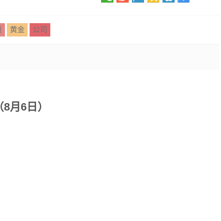
货
黄金
公司
8月6日）