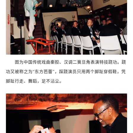
图为中国传统戏曲秦腔、汉调二簧旦角表演特技跷功。跷
功又被称之为“东方芭蕾”，踩跷演员只用两个脚趾穿假鞋，凭
脚趾行走、舞蹈，足不沾尘。