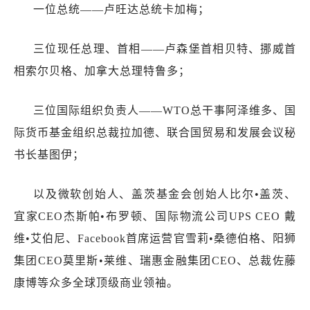
一位总统——卢旺达总统卡加梅；
三位现任总理、首相——卢森堡首相贝特、挪威首
相索尔贝格、加拿大总理特鲁多；
三位国际组织负责人——WTO总干事阿泽维多、国
际货币基金组织总裁拉加德、联合国贸易和发展会议秘
书长基图伊；
以及微软创始人、盖茨基金会创始人比尔•盖茨、
宜家CEO杰斯帕•布罗顿、国际物流公司UPS CEO 戴
维•艾伯尼、Facebook首席运营官雪莉•桑德伯格、阳狮
集团CEO莫里斯•莱维、瑞惠金融集团CEO、总裁佐藤
康博等众多全球顶级商业领袖。