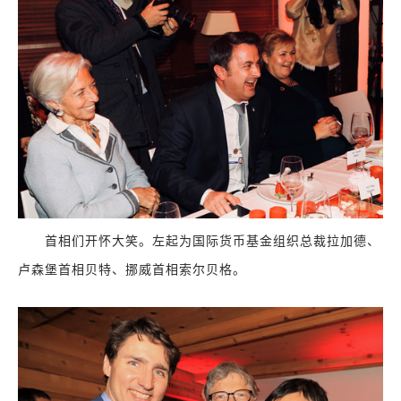
首相们开怀大笑。左起为国际货币基金组织总裁拉加德、
卢森堡首相贝特、挪威首相索尔贝格。